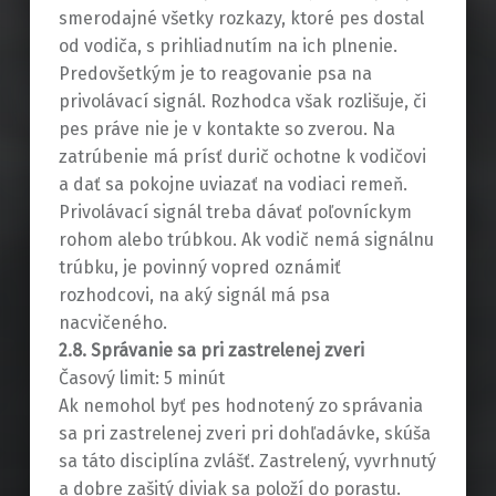
smerodajné všetky rozkazy, ktoré pes dostal
od vodiča, s prihliadnutím na ich plnenie.
Predovšetkým je to reagovanie psa na
privolávací signál. Rozhodca však rozlišuje, či
pes práve nie je v kontakte so zverou. Na
zatrúbenie má prísť durič ochotne k vodičovi
a dať sa pokojne uviazať na vodiaci remeň.
Privolávací signál treba dávať poľovníckym
rohom alebo trúbkou. Ak vodič nemá signálnu
trúbku, je povinný vopred oznámiť
rozhodcovi, na aký signál má psa
nacvičeného.
2.8. Správanie sa pri zastrelenej zveri
Časový limit: 5 minút
Ak nemohol byť pes hodnotený zo správania
sa pri zastrelenej zveri pri dohľadávke, skúša
sa táto disciplína zvlášť. Zastrelený, vyvrhnutý
a dobre zašitý diviak sa položí do porastu.