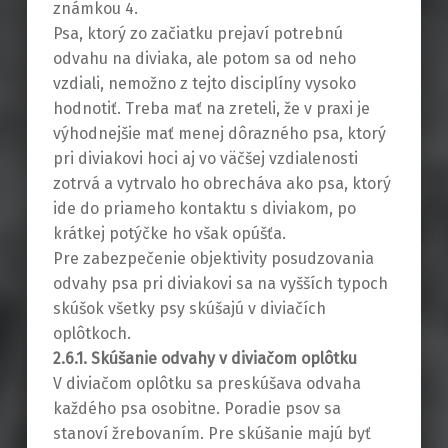
známkou 4.
Psa, ktorý zo začiatku prejaví potrebnú
odvahu na diviaka, ale potom sa od neho
vzdiali, nemožno z tejto disciplíny vysoko
hodnotiť. Treba mať na zreteli, že v praxi je
výhodnejšie mať menej dôrazného psa, ktorý
pri diviakovi hoci aj vo väčšej vzdialenosti
zotrvá a vytrvalo ho obrecháva ako psa, ktorý
ide do priameho kontaktu s diviakom, po
krátkej potýčke ho však opúšťa.
Pre zabezpečenie objektivity posudzovania
odvahy psa pri diviakovi sa na vyšších typoch
skúšok všetky psy skúšajú v diviačích
oplôtkoch.
2.6.1. Skúšanie odvahy v diviačom oplôtku
V diviačom oplôtku sa preskúšava odvaha
každého psa osobitne. Poradie psov sa
stanoví žrebovaním. Pre skúšanie majú byť