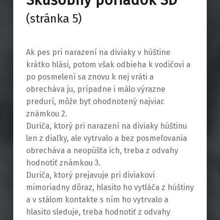
Skúšobný poriadok SD
(stránka 5)
Ak pes pri narazení na diviaky v húštine
krátko hlási, potom však odbieha k vodičovi a
po posmelení sa znovu k nej vráti a
obrecháva ju, prípadne i málo výrazne
predurí, môže byť ohodnotený najviac
známkou 2.
Duriča, ktorý pri narazení na diviaky húštinu
len z diaľky, ale vytrvalo a bez posmeľovania
obrecháva a neopúšťa ich, treba z odvahy
hodnotiť známkou 3.
Duriča, ktorý prejavuje pri diviakovi
mimoriadny dôraz, hlasito ho vytláča z húštiny
a v stálom kontakte s ním ho vytrvalo a
hlasito sleduje, treba hodnotiť z odvahy