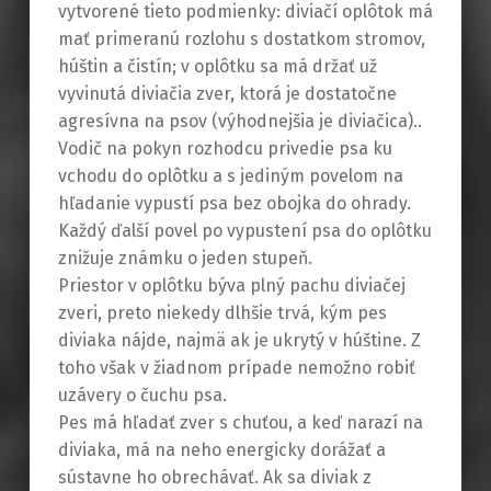
vytvorené tieto podmienky: diviačí oplôtok má
mať primeranú rozlohu s dostatkom stromov,
húštin a čistín; v oplôtku sa má držať už
vyvinutá diviačia zver, ktorá je dostatočne
agresívna na psov (výhodnejšia je diviačica)..
Vodič na pokyn rozhodcu privedie psa ku
vchodu do oplôtku a s jediným povelom na
hľadanie vypustí psa bez obojka do ohrady.
Každý ďalší povel po vypustení psa do oplôtku
znižuje známku o jeden stupeň.
Priestor v oplôtku býva plný pachu diviačej
zveri, preto niekedy dlhšie trvá, kým pes
diviaka nájde, najmä ak je ukrytý v húštine. Z
toho však v žiadnom prípade nemožno robiť
uzávery o čuchu psa.
Pes má hľadať zver s chuťou, a keď narazí na
diviaka, má na neho energicky dorážať a
sústavne ho obrechávať. Ak sa diviak z