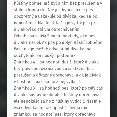
húštiny pohne, má byť s ním bez prerušenia v
stálom kontakte. Nie je chybou, ak je pes
obozretný a uskakuje od diviaka, keď sa po
ňom oženie. Najdôležitejšia je výdrž psa pri
diviakovi so stálym obrechávaním.
Odvaha sa skúša 5 minút odvtedy, ako pes
diviaka našiel. Ak psa po uplynutí skúšobného
času nie je možné odvolať od diviaka, na
odchytenie sa použije podberák.
Známkou 4 – sa hodnotí durič, ktorý diviaka
bez povzbudzovania vodiča sústavne bez
prerušenia dôrazne obrecháva, a ak je diviak
v húštine, snaží sa ho z nej vytlačiť.
Známkou 3 – sa hodnotí pes, ktorý po celý čas
diviaka sústavne obďaleč húštiny obrecháva,
ale nepokúša sa ho z húštiny vytlačiť. Nesmie
však diviaka ani raz opustiť. Rovnakou
známkou sa hodnotí pes, ktorý obrecháva