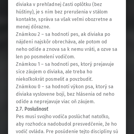
diviaka v prehľadnej časti oplôtku (bez
húštiny), je s ním bez prerušenia v stálom
kontakte, správa sa však veľmi obozretne a
menej dôrazne.
Známkou 2 – sa hodnotí pes, ak diviaka po
nájdení najskôr obrecháva, ale potom od
neho odíde a znova sa k nemu vráti, a ozve sa
len po posmelení vodičom.
Známkou 1 – sa hodnotí pes, ktorý prejavuje
síce záujem o diviaka, ale treba ho
niekoľkokrát posmeliť a povzbudiť.
Známkou 0 – sa hodnotí výkon psa, ktorý sa
diviaka vyslovene bojí, bez hlásenia od neho
odíde a neprejavuje viac oň záujem.
2.7. Poslušnosť
Pes musí svojho vodiča poslúchať natoľko,
aby rozhodca nadobudol presvedčenie, že ho
vodič ovláda. Pre posúdenie tejto disciplíny sú