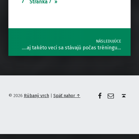
Stránka 7
Preskočiť späť na hlavnú navigáciu
Navigácia v článkoch
NÁSLEDUJÚCE
….aj takéto veci sa stávajú počas tréningu…
Facebook
E-mail
Späť nahor ↑
© 2026
Rúbaný vrch
|
Späť nahor ↑