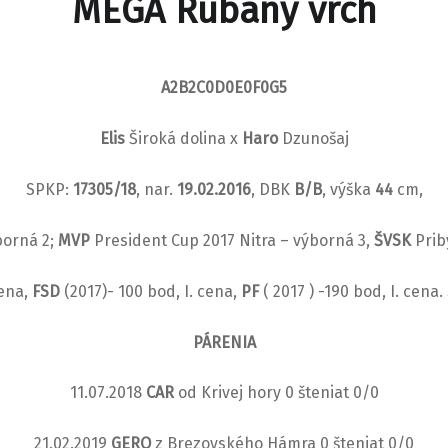
MEGA Rúbaný vrch
A2B2C0D0E0F0G5
Elis
Široká dolina x
Haro
Dzunošaj
SPKP:
17305/18
, nar.
19.02.2016
, DBK
B/B
, výška
44
cm,
borná 2;
MVP
President Cup 2017 Nitra – výborná 3,
ŠVSK
Prib
cena,
FSD
(2017)- 100 bod, I. cena,
PF
( 2017 ) -190 bod, I. cena.
PÁRENIA
11.07.2018
CAR
od Krivej hory 0 šteniat 0/0
21.02.2019
GERO
z Brezovského Hámra 0 šteniat 0/0