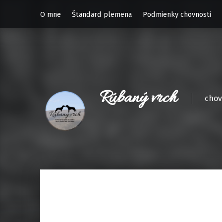
O mne
Štandard plemena
Podmienky chovnosti
Rúbaný vrch
chov