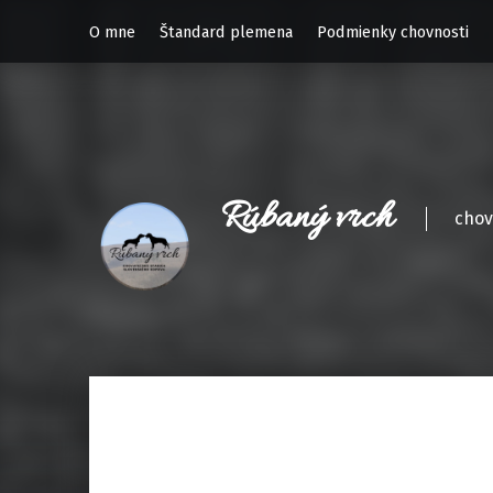
O mne
Štandard plemena
Podmienky chovnosti
Rúbaný vrch
chov