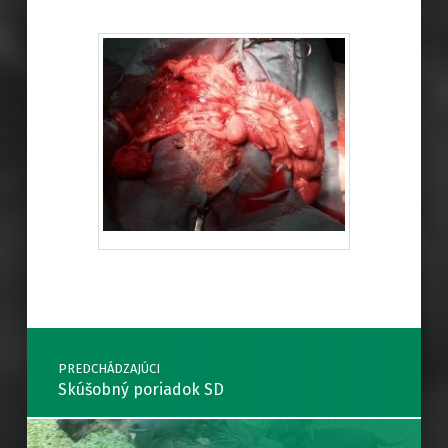
Preskočiť späť na hlavnú navigáciu
Navigácia v článkoch
PREDCHÁDZAJÚCI
Skúšobný poriadok SD