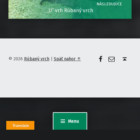
NÁSLEDUJÚCE
„U“ vrh Rúbaný vrch
Facebook
E-mail
Späť nahor ↑
© 2026
Rúbaný vrch
|
Späť nahor ↑
Menu
Translate