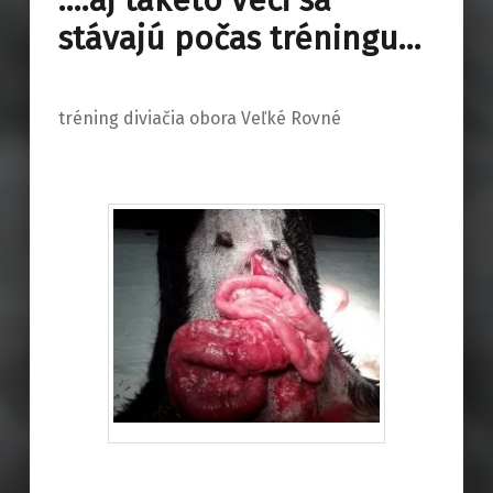
….aj takéto veci sa
stávajú počas tréningu…
tréning diviačia obora Veľké Rovné