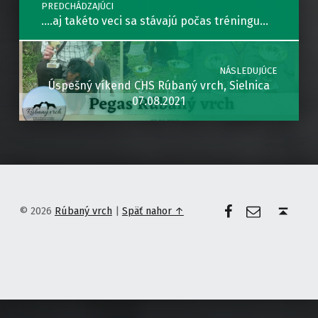
PREDCHÁDZAJÚCI
….aj takéto veci sa stávajú počas tréningu…
NÁSLEDUJÚCE
Úspešný víkend CHS Rúbaný vrch, Sielnica
07.08.2021
Facebook
E-mail
Späť nahor ↑
© 2026
Rúbaný vrch
|
Späť nahor ↑