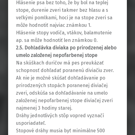
Hlásenie psa bez toho, že by bol na teplej
stope, durenie zveri takmer bez hlasu a s
veľkými pomlkami, hoci je na stope zveri sa
môže hodnotiť najviac známkou 1.
Hlásenie stopy vodiča, vtákov, balamutenie
ap. sa môže hodnotiť len známkou 0.
2.5. Dohľadávka diviaka po prirodzenej alebo
umelo založenej nepofarbenej stope
Na skúškach duričov má pes preukázať
schopnosť dohľadať poranenú diviačiu zver.
Ak nie je možné skúšať dohľadávanie po
prirodzených stopách poranenej diviačej
zveri, odskúša sa dohľadávanie na umelo
založenej nepofarbenej stope diviačej zveri
najmenej 3 hodiny starej.
Dráhy jednotlivých stôp vopred vyznačí
usporiadateľ.
Stopové dráhy musia byť minimálne 500