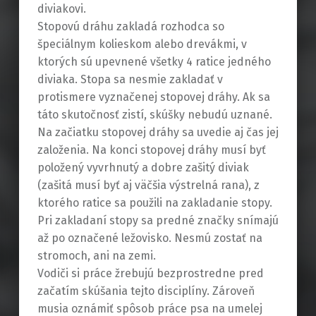
diviakovi.
Stopovú dráhu zakladá rozhodca so
špeciálnym kolieskom alebo drevákmi, v
ktorých sú upevnené všetky 4 ratice jedného
diviaka. Stopa sa nesmie zakladať v
protismere vyznačenej stopovej dráhy. Ak sa
táto skutočnosť zistí, skúšky nebudú uznané.
Na začiatku stopovej dráhy sa uvedie aj čas jej
založenia. Na konci stopovej dráhy musí byť
položený vyvrhnutý a dobre zašitý diviak
(zašitá musí byť aj väčšia výstrelná rana), z
ktorého ratice sa použili na zakladanie stopy.
Pri zakladaní stopy sa predné značky snímajú
až po označené ležovisko. Nesmú zostať na
stromoch, ani na zemi.
Vodiči si práce žrebujú bezprostredne pred
začatím skúšania tejto disciplíny. Zároveň
musia oznámiť spôsob práce psa na umelej