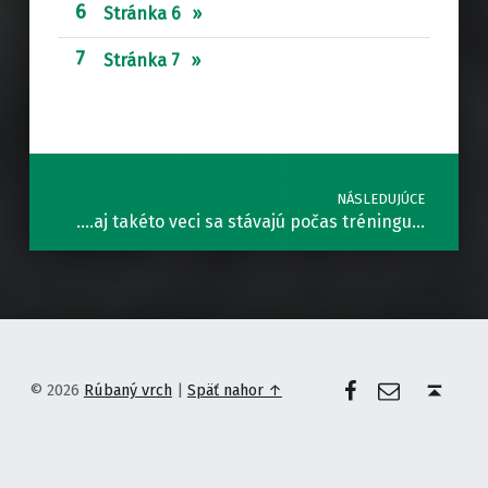
Stránka 6
Stránka 7
Preskočiť späť na hlavnú navigáciu
Navigácia v článkoch
NÁSLEDUJÚCE
….aj takéto veci sa stávajú počas tréningu…
Facebook
E-mail
Späť nahor ↑
© 2026
Rúbaný vrch
|
Späť nahor ↑