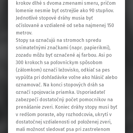
krokov dlhé s dvoma zmenami smeru, pričom
lomenie nesmie byť ostrejšie ako 90 stupňov.
Jednotlivé stopové dráhy musia byť
očíslované a vzdialené od seba najmenej 150
metrov.
Stopy sa označujú na stromoch spredu
snímateľnými značkami (napr. papierikmi),
zozadu môžu byť označené aj farbou. Asi po
300 krokoch sa poľovníckym spôsobom
(zálomkom) označí ležovisko, odkiaľ sa pes
vypúšťa pri dohľadávke voľne ako hlásič alebo
oznamovač. Na konci stopových dráh sa
označí spojovacia priamka. Usporiadateľ
zabezpečí dostatočný počet pomocníkov na
prenášanie zveri. Koniec dráhy stopy musí byť
v redšom poraste, aby rozhodcovia, ukrytí v
dostatočnej vzdialenosti od položenej zveri,
mali možnosť sledovať psa pri zastrelenom