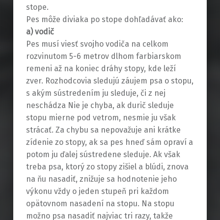
stope.
Pes môže diviaka po stope dohľadávať ako:
a) vodič
Pes musí viesť svojho vodiča na celkom
rozvinutom 5-6 metrov dlhom farbiarskom
remeni až na koniec dráhy stopy, kde leží
zver. Rozhodcovia sledujú záujem psa o stopu,
s akým sústredením ju sleduje, či z nej
neschádza Nie je chyba, ak durič sleduje
stopu mierne pod vetrom, nesmie ju však
strácať. Za chybu sa nepovažuje ani krátke
zídenie zo stopy, ak sa pes hneď sám opraví a
potom ju ďalej sústredene sleduje. Ak však
treba psa, ktorý zo stopy zišiel a blúdi, znova
na ňu nasadiť, znižuje sa hodnotenie jeho
výkonu vždy o jeden stupeň pri každom
opätovnom nasadení na stopu. Na stopu
možno psa nasadiť najviac tri razy, takže