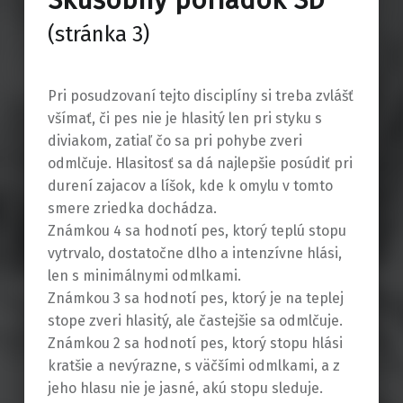
Skúšobný poriadok SD
(stránka 3)
Pri posudzovaní tejto disciplíny si treba zvlášť
všímať, či pes nie je hlasitý len pri styku s
diviakom, zatiaľ čo sa pri pohybe zveri
odmlčuje. Hlasitosť sa dá najlepšie posúdiť pri
durení zajacov a líšok, kde k omylu v tomto
smere zriedka dochádza.
Známkou 4 sa hodnotí pes, ktorý teplú stopu
vytrvalo, dostatočne dlho a intenzívne hlási,
len s minimálnymi odmlkami.
Známkou 3 sa hodnotí pes, ktorý je na teplej
stope zveri hlasitý, ale častejšie sa odmlčuje.
Známkou 2 sa hodnotí pes, ktorý stopu hlási
kratšie a nevýrazne, s väčšími odmlkami, a z
jeho hlasu nie je jasné, akú stopu sleduje.