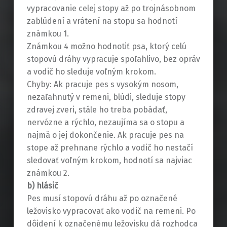
vypracovanie celej stopy až po trojnásobnom
zablúdení a vrátení na stopu sa hodnotí
známkou 1.
Známkou 4 možno hodnotiť psa, ktorý celú
stopovú dráhy vypracuje spoľahlivo, bez opráv
a vodič ho sleduje voľným krokom.
Chyby: Ak pracuje pes s vysokým nosom,
nezaľahnutý v remeni, blúdi, sleduje stopy
zdravej zveri, stále ho treba pobádať,
nervózne a rýchlo, nezaujíma sa o stopu a
najmä o jej dokončenie. Ak pracuje pes na
stope až prehnane rýchlo a vodič ho nestačí
sledovať voľným krokom, hodnotí sa najviac
známkou 2.
b) hlásič
Pes musí stopovú dráhu až po označené
ležovisko vypracovať ako vodič na remeni. Po
dôjdení k označenému ležovisku dá rozhodca